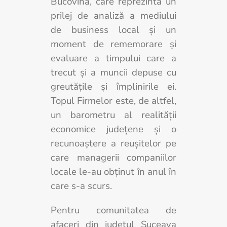
Bucovina, care reprezintă un
prilej de analiză a mediului
de business local și un
moment de rememorare şi
evaluare a timpului care a
trecut şi a muncii depuse cu
greutăţile şi împlinirile ei.
Topul Firmelor este, de altfel,
un barometru al realităţii
economice judeţene şi o
recunoaştere a reuşitelor pe
care managerii companiilor
locale le-au obţinut în anul în
care s-a scurs.
Pentru comunitatea de
afaceri din județul Suceava