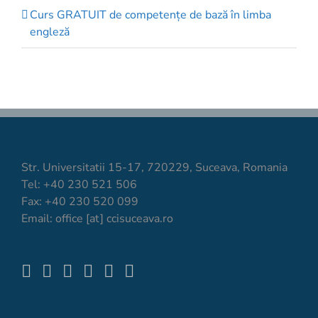
Curs GRATUIT de competenţe de bază în limba
engleză
Str. Universitatii 15-17, 720229, Suceava, Romania
Tel: +40 230 521 506
Fax: +40 230 520 099
Email: office [at] ccisuceava.ro