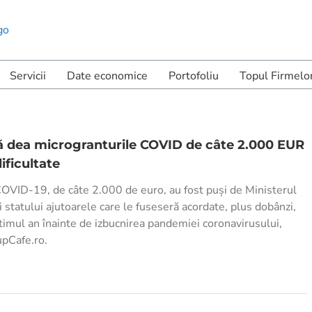
Servicii
Date economice
Portofoliu
Topul Firmelo
să dea microgranturile COVID de câte 2.000 EUR
dificultate
COVID-19, de câte 2.000 de euro, au fost puși de Ministerul
 statului ajutoarele care le fuseseră acordate, plus dobânzi,
ltimul an înainte de izbucnirea pandemiei coronavirusului,
tupCafe.ro.