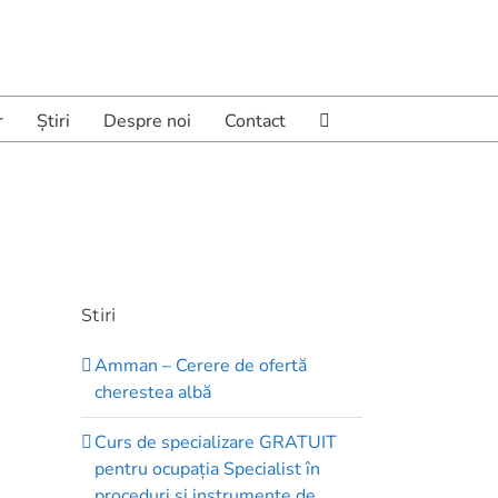
r
Ştiri
Despre noi
Contact
Stiri
Amman – Cerere de ofertă
cherestea albă
Curs de specializare GRATUIT
pentru ocupația Specialist în
proceduri și instrumente de